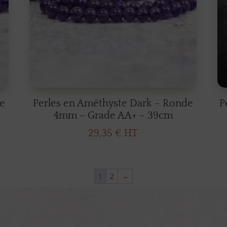
e
Perles en Améthyste Dark – Ronde
P
4mm – Grade AA+ – 39cm
29,35
€
HT
1
2
→