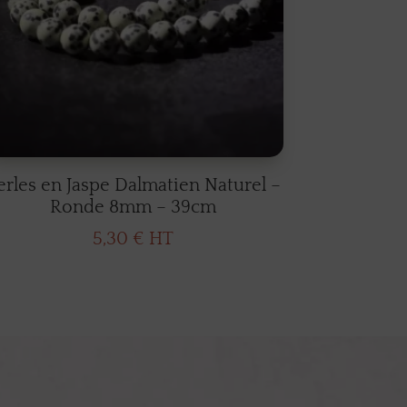
erles en Jaspe Dalmatien Naturel –
Ronde 8mm – 39cm
5,30
€
HT