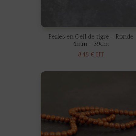
Perles en Oeil de tigre – Ronde
4mm – 39cm
8,45
€
HT