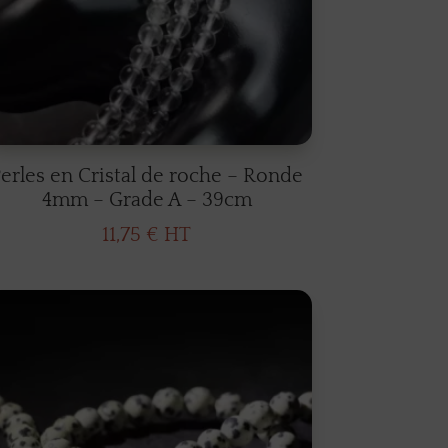
erles en Cristal de roche – Ronde
4mm – Grade A – 39cm
11,75
€
HT