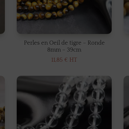
Perles en Oeil de tigre – Ronde
8mm – 39cm
11,85
€
HT