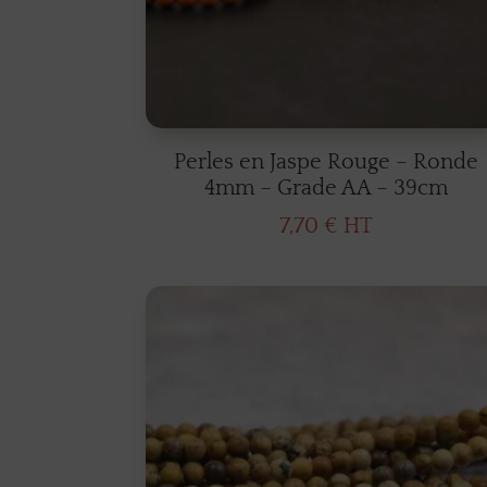
Perles en Jaspe Rouge – Ronde
4mm – Grade AA – 39cm
7,70
€
HT