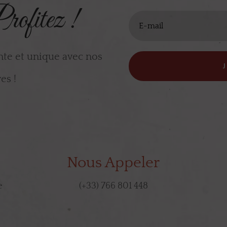
rofitez !
nte et unique avec nos
es !
Nous Appeler
e
(+33) 766 801 448