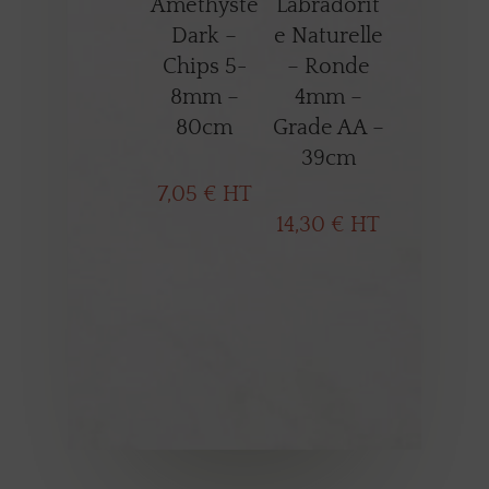
Améthyste
Labradorit
Dark –
e Naturelle
Chips 5-
– Ronde
8mm –
4mm –
80cm
Grade AA –
39cm
7,05
€
HT
14,30
€
HT