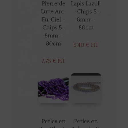
Pierre de
Lapis Lazuli
Lune Arc-
– Chips 5-
En-Ciel –
8mm –
Chips 5-
80cm
8mm –
80cm
5,40
€
HT
7,75
€
HT
Perles en
Perles en