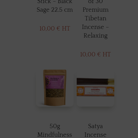
Stick – Black
of 30
Sage 22.5 cm
Premium
Tibetan
Incense –
10,00
€
HT
Relaxing
10,00
€
HT
50g
Satya
Mindfulness
Incense