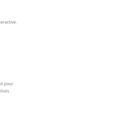
eractive.
isé pour
lises