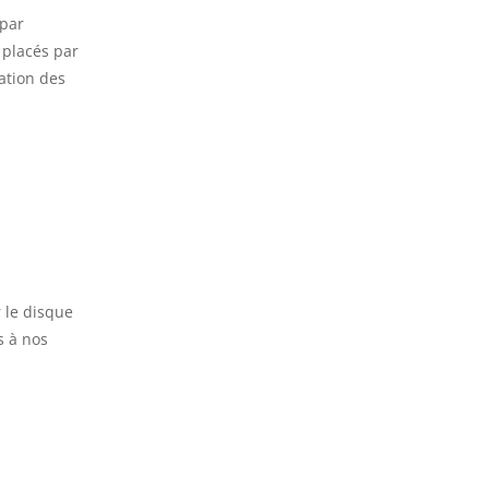
(par
 placés par
ation des
r le disque
s à nos