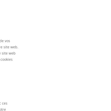
 de vos
re site web.
e site web
 cookies
c ces
otre