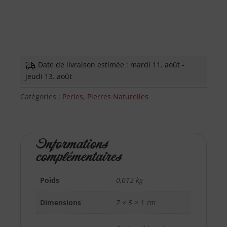
–
39cm
Date de livraison estimée : mardi 11. août -
jeudi 13. août
Catégories :
Perles
,
Pierres Naturelles
Informations
complémentaires
Poids
0,012 kg
Dimensions
7 × 5 × 1 cm