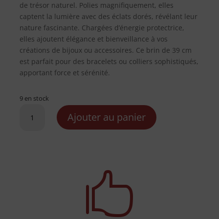
de trésor naturel. Polies magnifiquement, elles
captent la lumière avec des éclats dorés, révélant leur
nature fascinante. Chargées d’énergie protectrice,
elles ajoutent élégance et bienveillance à vos
créations de bijoux ou accessoires. Ce brin de 39 cm
est parfait pour des bracelets ou colliers sophistiqués,
apportant force et sérénité.
9 en stock
quantité
Ajouter au panier
de
Perles
en
Oeil
de

tigre
–
Ronde
4mm