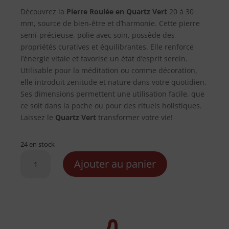
Découvrez la
Pierre Roulée en Quartz Vert
20 à 30
mm, source de bien-être et d’harmonie. Cette pierre
semi-précieuse, polie avec soin, possède des
propriétés curatives et équilibrantes. Elle renforce
l’énergie vitale et favorise un état d’esprit serein.
Utilisable pour la méditation ou comme décoration,
elle introduit zenitude et nature dans votre quotidien.
Ses dimensions permettent une utilisation facile, que
ce soit dans la poche ou pour des rituels holistiques.
Laissez le
Quartz Vert
transformer votre vie!
24 en stock
quantité
Ajouter au panier
de
Pierre
Roulée
en
Quartz
Vert