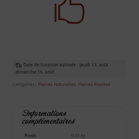

-
20-
30
mm
Date de livraison estimée : jeudi 13. août -
dimanche 16. août
Catégories :
Pierres Naturelles
,
Pierres Roulées
Informations
complémentaires
Poids
0,03 kg