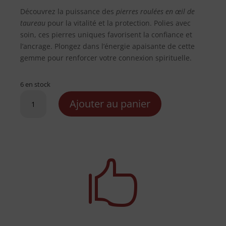
Découvrez la puissance des
pierres roulées en œil de
taureau
pour la vitalité et la protection. Polies avec
soin, ces pierres uniques favorisent la confiance et
l’ancrage. Plongez dans l’énergie apaisante de cette
gemme pour renforcer votre connexion spirituelle.
6 en stock
quantité
Ajouter au panier
de
Pierre
Roulée
en
Oeil

de
Taureau
-
30-
50
mm