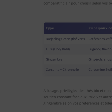
comparatif clair pour choisir selon vos b
Type
Principaux c
Darjeeling Green (thé vert)
Catéchines, ca
Tulsi (Holy Basil)
Eugénol, flavon
Gingembre
Gingérols, shog
Curcuma + Citronnelle
Curcumine, huil
À l’usage, privilégiez des thés bio et non
soutien constant face aux PM2.5 et autre
gingembre selon vos préférences et tolér