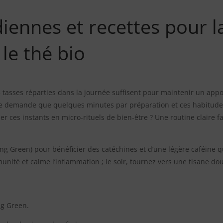
iennes et recettes pour l
 le thé bio
asses réparties dans la journée suffisent pour maintenir un apport
o ne demande que quelques minutes par préparation et ces habitude
r ces instants en micro-rituels de bien-être ? Une routine claire fac
ling Green) pour bénéficier des catéchines et d’une légère caféine qu
unité et calme l’inflammation ; le soir, tournez vers une tisane do
ng Green.