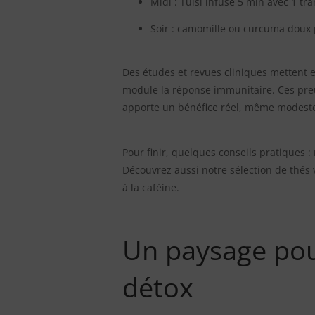
Midi : Tulsi infusé 5 min avec 1 tr
Soir : camomille ou curcuma doux p
Des études et revues cliniques mettent en
module la réponse immunitaire. Ces pre
apporte un bénéfice réel, même modeste. 
Pour finir, quelques conseils pratiques :
Découvrez aussi notre sélection de thés 
à la caféine.
Un paysage pour 
détox