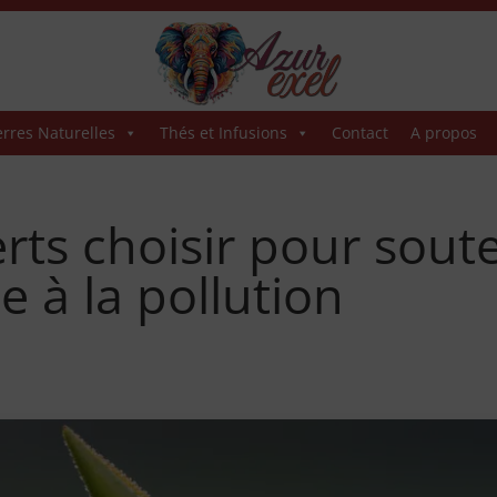
erres Naturelles
Thés et Infusions
Contact
A propos
rts choisir pour sout
 à la pollution