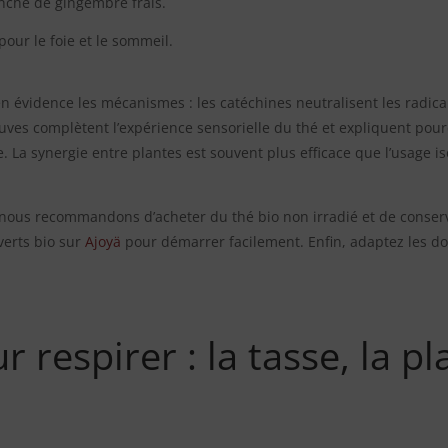
anche de gingembre frais.
our le foie et le sommeil.
 évidence les mécanismes : les catéchines neutralisent les radicaux
uves complètent l’expérience sensorielle du thé et expliquent po
La synergie entre plantes est souvent plus efficace que l’usage i
 nous recommandons d’acheter du thé bio non irradié et de conserver
verts bio sur
Ajoyä
pour démarrer facilement. Enfin, adaptez les do
respirer : la tasse, la pl