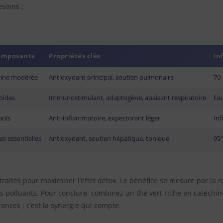
esoins :
omposants
Propriétés clés
In
féine modérée
Antioxydant principal, soutien pulmonaire
70–
oïdes
Immunostimulant, adaptogène, apaisant respiratoire
Eau
aols
Anti-inflammatoire, expectorant léger
Inf
es essentielles
Antioxydant, soutien hépatique, tonique
95°
 traités pour maximiser l’effet détox. Le bénéfice se mesure par la r
s polluants. Pour conclure, combinez un thé vert riche en catéchin
ances ; c’est la synergie qui compte.