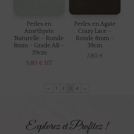
Perles en
Perles en Agate
Améthyste
Crazy Lace –
Naturelle – Ronde
Ronde 8mm –
8mm – Grade AB –
39cm
39cm
7,80
€
9,80
€
HT
←
1
2
3
4
→
Explorez et Profitez !