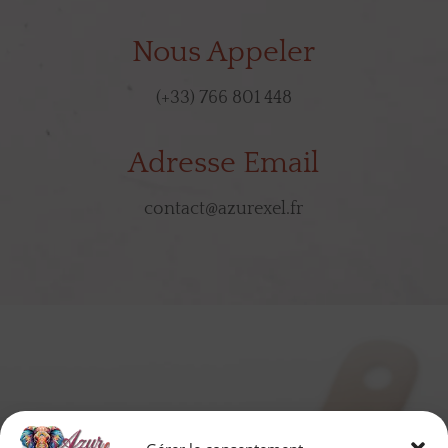
Nous Appeler
(+33) 766 801 448
Adresse Email
contact@azurexel.fr