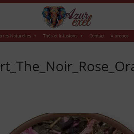
erres Naturelles
Thés et Infusions
Contact
A propos
rt_The_Noir_Rose_O