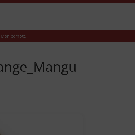
Mon compte
range_Mangu