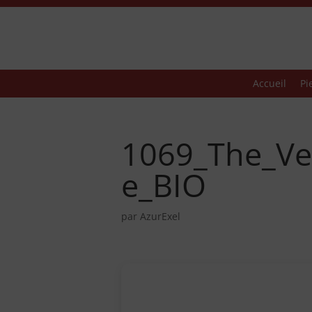
Accueil
Pi
1069_The_Ve
e_BIO
par
AzurExel